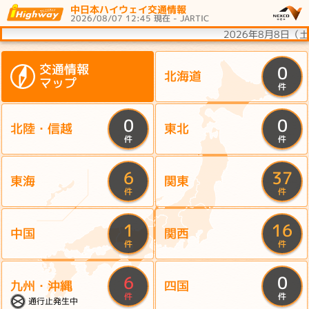
中日本ハイウェイ交通情報
2026/08/07 12:45 現在 - JARTIC
2026年8月8日
交通情報
0
北海道
マップ
件
0
0
北陸・信越
東北
件
件
6
37
東海
関東
件
件
1
16
中国
関西
件
件
6
0
九州・沖縄
四国
件
件
通行止発生中