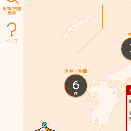
規制/渋滞
検索
ヘルプ
九州・沖縄
6
件