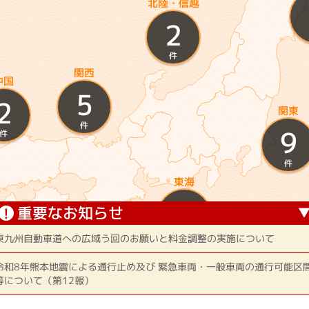
北陸・信越
2
件
関西
中国
5
2
関東
件
9
件
件
東海
5
重要なお知らせ
!
四国
0
件
東九州自動車道への広域う回のお願いと料金調整の実施について
令和8年熊本地震による通行止め及び 緊急車両・一般車両の通行可能区
件
等について（第12報）