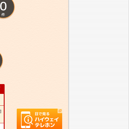
0
件
▼
間