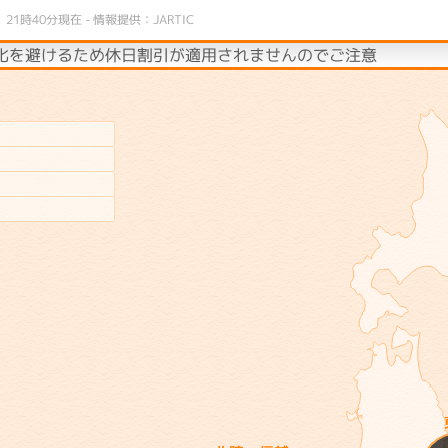
 21時40分現在 - 情報提供：JARTIC
滞の激化を避けるため休日割引が適用されませんのでご注意ください