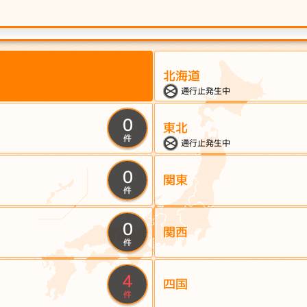
北海道
通行止発生中
0
東北
件
通行止発生中
0
関東
件
0
関西
件
4
四国
件