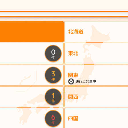
北海道
0
東北
件
3
関東
件
通行止発生中
1
関西
件
6
四国
件