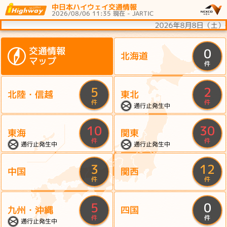
中日本ハイウェイ交通情報
2026/08/06 11:35 現在 - JARTIC
2026年8月8日（土
交通情報
0
北海道
マップ
件
5
2
北陸・信越
東北
件
件
通行止発生中
10
30
東海
関東
件
件
通行止発生中
通行止発生中
3
12
中国
関西
件
件
5
0
九州・沖縄
四国
件
件
通行止発生中