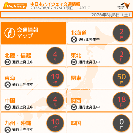
中日本ハイウェイ交通情報
2026/08/07 17:40 現在 - JARTIC
2026年8月8日（土
交通情報
2
北海道
マップ
件
通行止発生中
4
2
北陸・信越
東北
件
件
通行止発生中
通行止発生中
19
50
東海
関東
件
件
通行止発生中
4
18
中国
関西
件
件
通行止発生中
通行止発生中
10
0
九州・沖縄
四国
件
件
通行止発生中